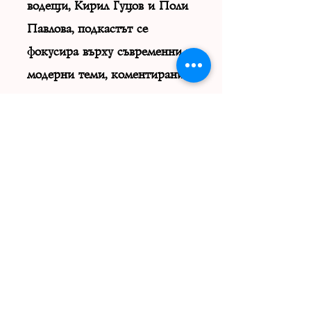
водещи, Кирил Гуцов и Поли
Павлова, подкастът се
фокусира върху съвременни и
модерни теми, коментирани с
известни влогъри и
инфлуенсъри, които предават
личния си опит и съвети на
всеки, който се интересува
както от красота и мода, така
и от личностно и социално
развитие.
Ако клиповете ви харесват и
бихте искали да имате
собствен подкаст, ние можем